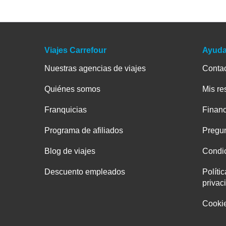
Viajes Carrefour
Ayud
Nuestras agencias de viajes
Conta
Quiénes somos
Mis re
Franquicias
Financ
Programa de afiliados
Pregun
Blog de viajes
Condic
Descuento empleados
Políti
privac
Cooki