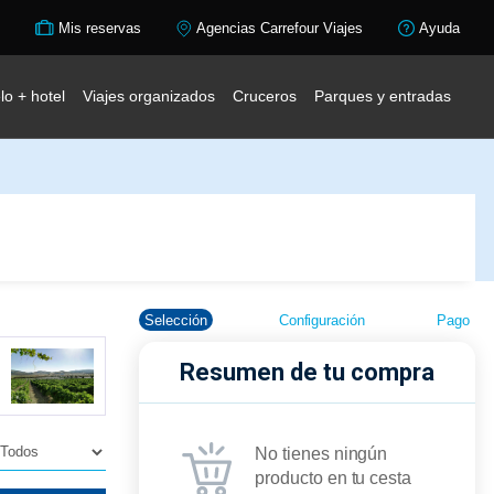
Mis reservas
Agencias Carrefour Viajes
Ayuda
lo + hotel
Viajes organizados
Cruceros
Parques y entradas
Selección
Configuración
Pago
Resumen de tu compra
No tienes ningún
producto en tu cesta