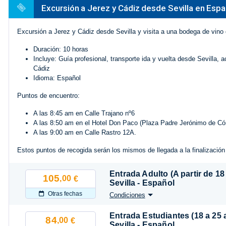
Excursión a Jerez y Cádiz desde Sevilla en Espa
Excursión a Jerez y Cádiz desde Sevilla y visita a una bodega de vino 
Duración: 10 horas
Incluye: Guía profesional, transporte ida y vuelta desde Sevilla,
Cádiz
Idioma: Español
Puntos de encuentro:
A las 8:45 am en Calle Trajano nº6
A las 8:50 am en el Hotel Don Paco (Plaza Padre Jerónimo de Có
A las 9:00 am en Calle Rastro 12A.
Estos puntos de recogida serán los mismos de llegada a la finalización
Entrada Adulto (A partir de 1
105
,00
€
Sevilla - Español
Otras fechas
Condiciones
Entrada Estudiantes (18 a 25 
84
,00
€
Sevilla - Español