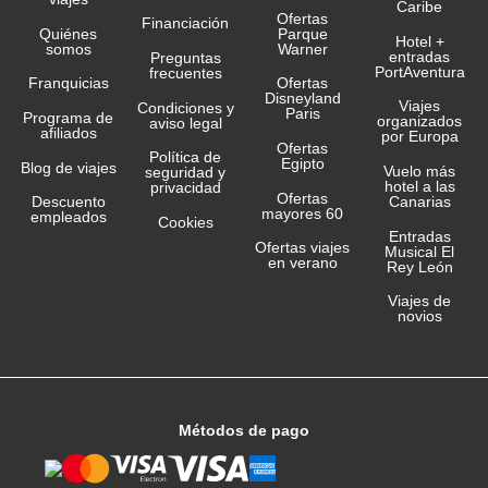
Caribe
Ofertas
Financiación
Quiénes
Parque
Hotel +
somos
Warner
entradas
Preguntas
PortAventura
frecuentes
Franquicias
Ofertas
Disneyland
Viajes
Condiciones y
Paris
Programa de
organizados
aviso legal
afiliados
por Europa
Ofertas
Política de
Egipto
Blog de viajes
Vuelo más
seguridad y
hotel a las
privacidad
Ofertas
Canarias
Descuento
mayores 60
empleados
Cookies
Entradas
Ofertas viajes
Musical El
en verano
Rey León
Viajes de
novios
Métodos de pago