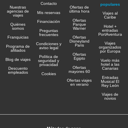
Contacto
populares
Nuestras
Ofertas de
agencias de
última hora
Mis reservas
Viajes al
viajes
Caribe
Ofertas
Financiación
Quiénes
Parque
Hotel +
somos
Warner
entradas
Preguntas
PortAventura
frecuentes
Franquicias
Ofertas
Disneyland
Viajes
Condiciones y
Paris
Programa de
organizados
aviso legal
afiliados
por Europa
Ofertas
Política de
Egipto
Blog de viajes
Vuelo más
seguridad y
hotel a las
privacidad
Ofertas
Canarias
Descuento
mayores 60
empleados
Cookies
Entradas
Ofertas viajes
Musical El
en verano
Rey León
Viajes de
novios