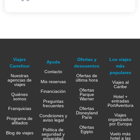
Viajes
Ofertas y
Los viajes
Ayuda
Carrefour
descuentos
más
Contacto
populares
Nuestras
Ofertas de
agencias de
última hora
Mis reservas
Viajes al
viajes
Caribe
Ofertas
Financiación
Quiénes
Parque
Hotel +
somos
Warner
entradas
Preguntas
PortAventura
frecuentes
Franquicias
Ofertas
Disneyland
Viajes
Condiciones y
Paris
Programa de
organizados
aviso legal
afiliados
por Europa
Ofertas
Política de
Egipto
Blog de viajes
Vuelo más
seguridad y
hotel a las
privacidad