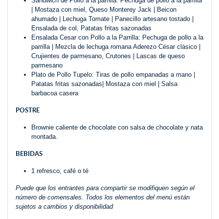
Sandwich de Pollo a la parrilla: Pechuga de pollo a la parrilla
| Mostaza con miel, Queso Monterey Jack | Beicon
ahumado | Lechuga Tomate | Panecillo artesano tostado |
Ensalada de col, Patatas fritas sazonadas
Ensalada Cesar con Pollo a la Parrilla: Pechuga de pollo a la
parrilla | Mezcla de lechuga romana Aderezo César clásico |
Crujientes de parmesano, Crutones | Lascas de queso
parmesano
Plato de Pollo Tupelo: Tiras de pollo empanadas a mano |
Patatas fritas sazonadas| Mostaza con miel | Salsa
barbacoa casera
POSTRE
Brownie caliente de chocolate con salsa de chocolate y nata
montada.
BEBIDAS
1 refresco, café o té
Puede que los entrantes para compartir se modifiquen según el
número de comensales. Todos los elementos del menú están
sujetos a cambios y disponibilidad