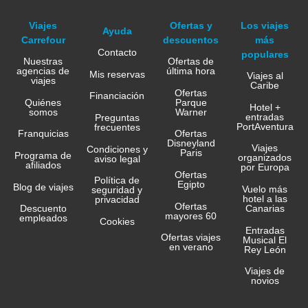
Viajes
Ofertas y
Los viajes
Ayuda
Carrefour
descuentos
más
Contacto
populares
Nuestras
Ofertas de
agencias de
última hora
Mis reservas
Viajes al
viajes
Caribe
Ofertas
Financiación
Quiénes
Parque
Hotel +
somos
Warner
entradas
Preguntas
PortAventura
frecuentes
Franquicias
Ofertas
Disneyland
Viajes
Condiciones y
Paris
Programa de
organizados
aviso legal
afiliados
por Europa
Ofertas
Política de
Egipto
Blog de viajes
Vuelo más
seguridad y
hotel a las
privacidad
Ofertas
Canarias
Descuento
mayores 60
empleados
Cookies
Entradas
Ofertas viajes
Musical El
en verano
Rey León
Viajes de
novios