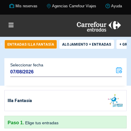
Mis reservas
Agencias Carrefour Viajes
Ayuda
ENTRADAS ILLA FANTASÍA
ALOJAMIENTO + ENTRADAS
+ GRU
Seleccionar fecha
Illa Fantasía
Paso 1.
Elige tus entradas