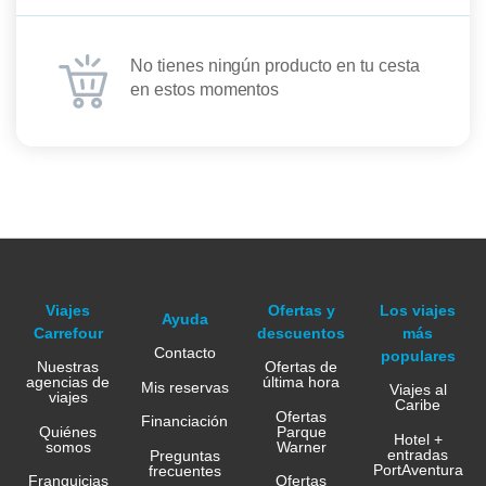
No tienes ningún producto en tu cesta
en estos momentos
Viajes
Ofertas y
Los viajes
Ayuda
Carrefour
descuentos
más
Contacto
populares
Nuestras
Ofertas de
agencias de
última hora
Mis reservas
Viajes al
viajes
Caribe
Ofertas
Financiación
Quiénes
Parque
Hotel +
somos
Warner
entradas
Preguntas
PortAventura
frecuentes
Franquicias
Ofertas