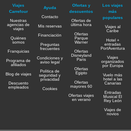
Viajes
Ofertas y
Los viajes
Ayuda
Carrefour
descuentos
más
Contacto
populares
Nuestras
Ofertas de
agencias de
última hora
Mis reservas
Viajes al
viajes
Caribe
Ofertas
Financiación
Quiénes
Parque
Hotel +
somos
Warner
entradas
Preguntas
PortAventura
frecuentes
Franquicias
Ofertas
Disneyland
Viajes
Condiciones y
Paris
Programa de
organizados
aviso legal
afiliados
por Europa
Ofertas
Política de
Egipto
Blog de viajes
Vuelo más
seguridad y
hotel a las
privacidad
Ofertas
Canarias
Descuento
mayores 60
empleados
Cookies
Entradas
Ofertas viajes
Musical El
en verano
Rey León
Viajes de
novios