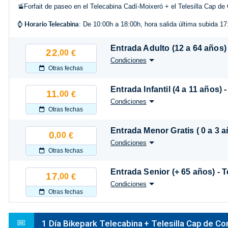
🚡Forfait de paseo en el Telecabina Cadí-Moixeró + el Telesilla Cap de 
Horario Telecabina
⌚
: De 10:00h a 18:00h, hora salida última subida 1
Entrada Adulto (12 a 64 años)
22
,00
€
Condiciones
Otras fechas
Entrada Infantil (4 a 11 años)
11
,00
€
Condiciones
Otras fechas
Entrada Menor Gratis ( 0 a 3 a
0
,00
€
Condiciones
Otras fechas
Entrada Senior (+ 65 años) - 
17
,00
€
Condiciones
Otras fechas
1 Día Bikepark Telecabina + Telesilla Cap de C