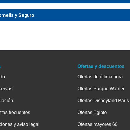
Comella y Seguro
a
Ofertas y descuentos
cto
Ofertas de última hora
servas
Ofertas Parque Warner
iación
Ofertas Disneyland Paris
tas frecuentes
Ofertas Egipto
iones y aviso legal
Ofertas mayores 60