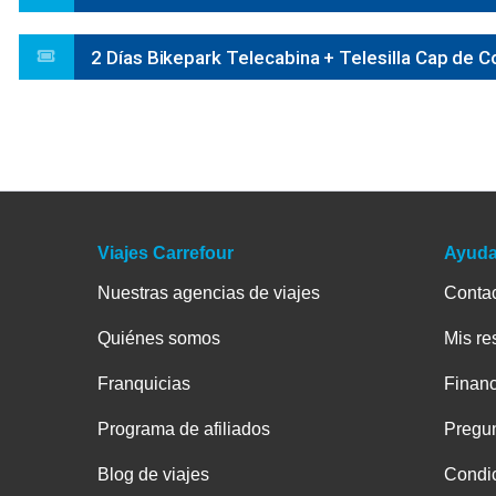
2 Días Bikepark Telecabina + Telesilla Cap de 
Viajes Carrefour
Ayud
Nuestras agencias de viajes
Conta
Quiénes somos
Mis re
Franquicias
Financ
Programa de afiliados
Pregun
Blog de viajes
Condic