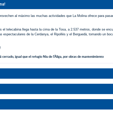
na!
aprovechen al máximo las muchas actividades que La Molina ofrece para pasar
s el telecabina llega hasta la cima de la Tosa, a 2.537 metros, donde se encu
tas espectaculares de la Cerdanya, el Ripollès y el Berguedà, tomando un boca
!
cerrado, igual que el refugio Niu de l'Àliga, por obras de mantenimiento
a