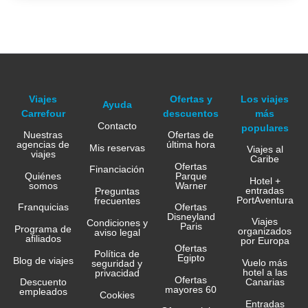
Viajes
Ofertas y
Los viajes
Ayuda
Carrefour
descuentos
más
Contacto
populares
Nuestras
Ofertas de
agencias de
última hora
Mis reservas
Viajes al
viajes
Caribe
Ofertas
Financiación
Quiénes
Parque
Hotel +
somos
Warner
entradas
Preguntas
PortAventura
frecuentes
Franquicias
Ofertas
Disneyland
Viajes
Condiciones y
Paris
Programa de
organizados
aviso legal
afiliados
por Europa
Ofertas
Política de
Egipto
Blog de viajes
Vuelo más
seguridad y
hotel a las
privacidad
Ofertas
Canarias
Descuento
mayores 60
empleados
Cookies
Entradas