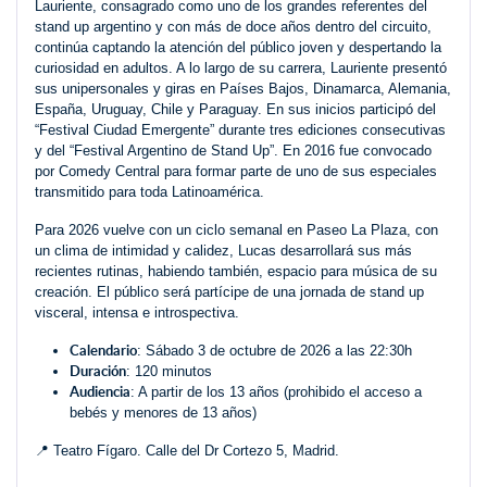
Lauriente, consagrado como uno de los grandes referentes del
stand up argentino y con más de doce años dentro del circuito,
continúa captando la atención del público joven y despertando la
curiosidad en adultos. A lo largo de su carrera, Lauriente presentó
sus unipersonales y giras en Países Bajos, Dinamarca, Alemania,
España, Uruguay, Chile y Paraguay. En sus inicios participó del
“Festival Ciudad Emergente” durante tres ediciones consecutivas
y del “Festival Argentino de Stand Up”. En 2016 fue convocado
por Comedy Central para formar parte de uno de sus especiales
transmitido para toda Latinoamérica.
Para 2026 vuelve con un ciclo semanal en Paseo La Plaza, con
un clima de intimidad y calidez, Lucas desarrollará sus más
recientes rutinas, habiendo también, espacio para música de su
creación. El público será partícipe de una jornada de stand up
visceral, intensa e introspectiva.
Calendario
: Sábado 3 de octubre de 2026 a las 22:30h
Duración
: 120 minutos
Audiencia
: A partir de los 13 años (prohibido el acceso a
bebés y menores de 13 años)
📍 Teatro Fígaro. Calle del Dr Cortezo 5, Madrid.