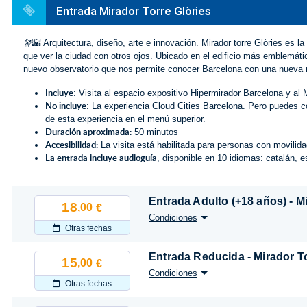
Entrada Mirador Torre Glòries
🔭🌇 Arquitectura, diseño, arte e innovación. Mirador torre Glòries es 
que ver la ciudad con otros ojos. Ubicado en el edificio más emblemáti
nuevo observatorio que nos permite conocer Barcelona con una nueva m
Incluye
: Visita al espacio expositivo Hipermirador Barcelona y al M
No incluye
: La experiencia Cloud Cities Barcelona. Pero puedes c
de esta experiencia en el menú superior.
Duración aproximada:
50 minutos
Accesibilidad:
La visita está habilitada para personas con movilida
La entrada incluye audioguía
, disponible en 10 idiomas: catalán, e
Entrada Adulto (+18 años) - M
18
,00
€
Condiciones
Otras fechas
Entrada Reducida - Mirador To
15
,00
€
Condiciones
Otras fechas