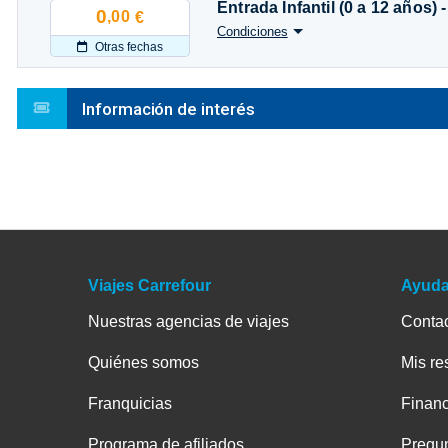
Entrada Infantil (0 a 12 años) 
0
,00
€
Condiciones
Otras fechas
Información de interés
Viajes Carrefour
Ayud
Nuestras agencias de viajes
Conta
Quiénes somos
Mis re
Franquicias
Financ
Programa de afiliados
Pregun