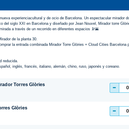
la nueva experienciacultural y de ocio de Barcelona. Un espectacular mirador d
co del siglo XXI en Barcelona y diseñado por Jean Nouvel, Mirador torre Glòr
irada a través de un recorrido en diferentes espacios 🔭🌇
irador de la planta 30.
omprar la entrada combinada Mirador Torre Glòries + Cloud Cities Barcelona p
d reducida.
spañol, inglés, francés, italiano, alemán, chino, ruso, japonés y coreano.
irador Torres Glòries
-
rres Glòries
-