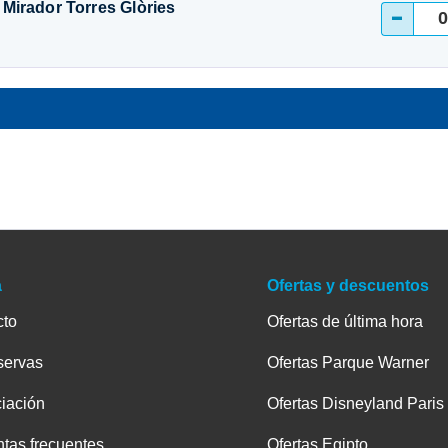
- Mirador Torres Glòries
-
a
Ofertas y descuentos
cto
Ofertas de última hora
servas
Ofertas Parque Warner
iación
Ofertas Disneyland Paris
tas frecuentes
Ofertas Egipto