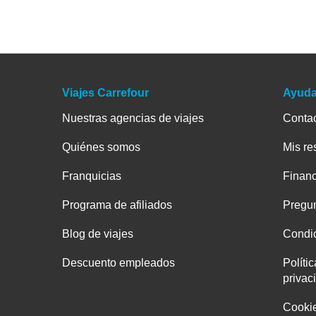
Viajes Carrefour
Ayud
Nuestras agencias de viajes
Conta
Quiénes somos
Mis re
Franquicias
Financ
Programa de afiliados
Pregun
Blog de viajes
Condic
Descuento empleados
Políti
privac
Cooki