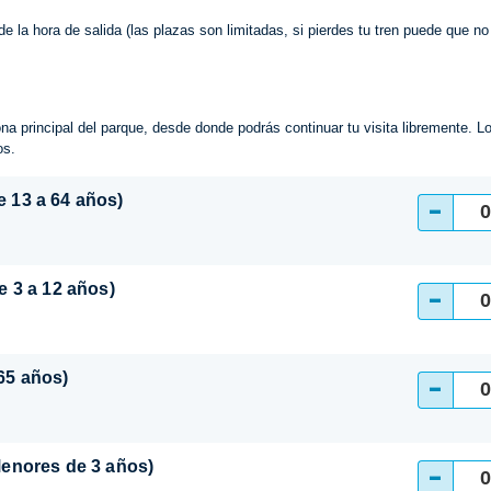
e la hora de salida (las plazas son limitadas, si pierdes tu tren puede que 
zona principal del parque, desde donde podrás continuar tu visita libremente. L
os.
e 13 a 64 años)
-
de 3 a 12 años)
-
+65 años)
-
(Menores de 3 años)
-