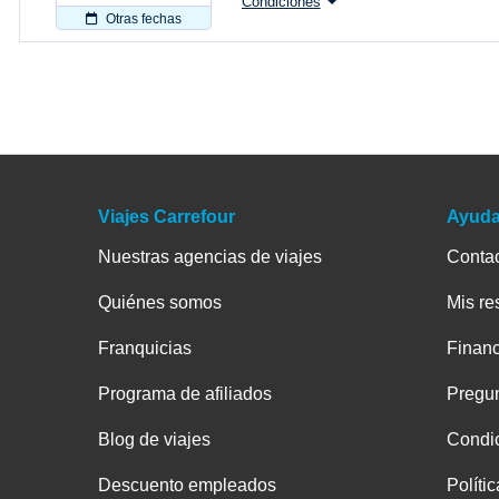
Condiciones
Otras fechas
Viajes Carrefour
Ayud
Nuestras agencias de viajes
Conta
Quiénes somos
Mis re
Franquicias
Financ
Programa de afiliados
Pregun
Blog de viajes
Condic
Descuento empleados
Políti