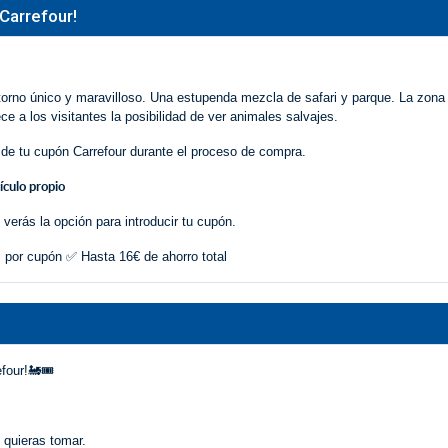
 Carrefour!
ntorno único y maravilloso. Una estupenda mezcla de safari y parque. La zona 
e a los visitantes la posibilidad de ver animales salvajes.
 de tu cupón Carrefour durante el proceso de compra.
ículo propio
verás la opción para introducir tu cupón.
 por cupón ✅ Hasta 16€ de ahorro total
four!🚂🎟️
e quieras tomar.