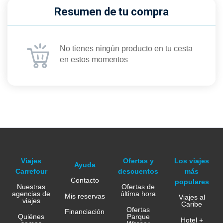
Resumen de tu compra
No tienes ningún producto en tu cesta
en estos momentos
Viajes
Ofertas y
Los viajes
Ayuda
Carrefour
descuentos
más
Contacto
populares
Nuestras
Ofertas de
agencias de
última hora
Mis reservas
Viajes al
viajes
Caribe
Ofertas
Financiación
Quiénes
Parque
Hotel +