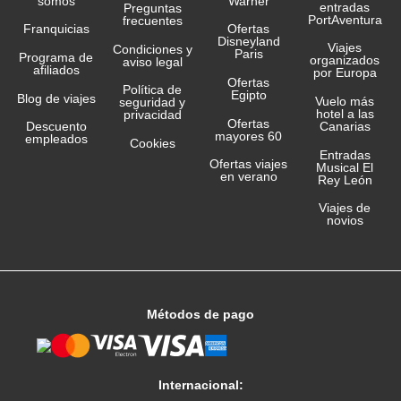
somos
Warner
entradas
Preguntas
PortAventura
frecuentes
Franquicias
Ofertas
Disneyland
Viajes
Condiciones y
Paris
Programa de
organizados
aviso legal
afiliados
por Europa
Ofertas
Política de
Egipto
Blog de viajes
Vuelo más
seguridad y
hotel a las
privacidad
Ofertas
Canarias
Descuento
mayores 60
empleados
Cookies
Entradas
Ofertas viajes
Musical El
en verano
Rey León
Viajes de
novios
Métodos de pago
Internacional: