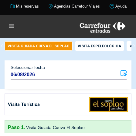
Mis reservas
Agencias Carrefour Viajes
Ayuda
VISITA GUIADA CUEVA EL SOPLAO
VISITA ESPELEOLÓGICA
VI
Seleccionar fecha
Visita Turística
Paso 1.
Visita Guiada Cueva El Soplao