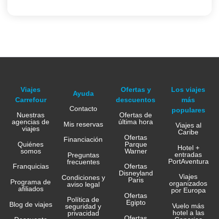
Viajes
Ofertas y
Los viajes
Ayuda
Carrefour
descuentos
más
Contacto
populares
Nuestras
Ofertas de
agencias de
última hora
Mis reservas
Viajes al
viajes
Caribe
Ofertas
Financiación
Quiénes
Parque
Hotel +
somos
Warner
entradas
Preguntas
PortAventura
frecuentes
Franquicias
Ofertas
Disneyland
Viajes
Condiciones y
Paris
Programa de
organizados
aviso legal
afiliados
por Europa
Ofertas
Política de
Egipto
Blog de viajes
Vuelo más
seguridad y
hotel a las
privacidad
Ofertas