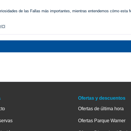
curiosidades de las Fallas más importantes, mientras entendemos cómo esta fe
a!💥
a
Ofertas y descuentos
cto
Ofertas de última hora
servas
Ofertas Parque Warner