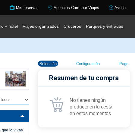
Mis reservas
Agencias Carrefour Viajes
Ayuda
lo + hotel
Viajes organizados
Cruceros
Parques y entradas
Selección
Configuración
Pago
Resumen de tu compra
No tienes ningún
producto en tu cesta
en estos momentos
a que lo vivas