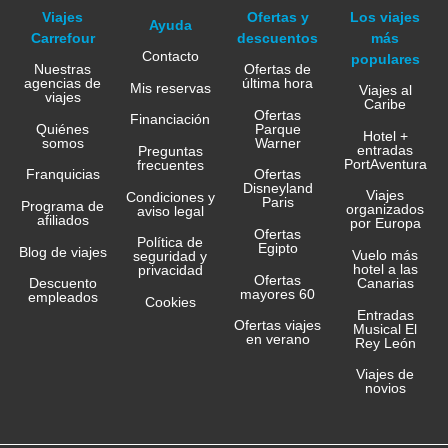
Viajes
Ofertas y
Los viajes
Ayuda
Carrefour
descuentos
más
Contacto
populares
Nuestras
Ofertas de
agencias de
última hora
Mis reservas
Viajes al
viajes
Caribe
Ofertas
Financiación
Quiénes
Parque
Hotel +
somos
Warner
entradas
Preguntas
PortAventura
frecuentes
Franquicias
Ofertas
Disneyland
Viajes
Condiciones y
Paris
Programa de
organizados
aviso legal
afiliados
por Europa
Ofertas
Política de
Egipto
Blog de viajes
Vuelo más
seguridad y
hotel a las
privacidad
Ofertas
Canarias
Descuento
mayores 60
empleados
Cookies
Entradas
Ofertas viajes
Musical El
en verano
Rey León
Viajes de
novios