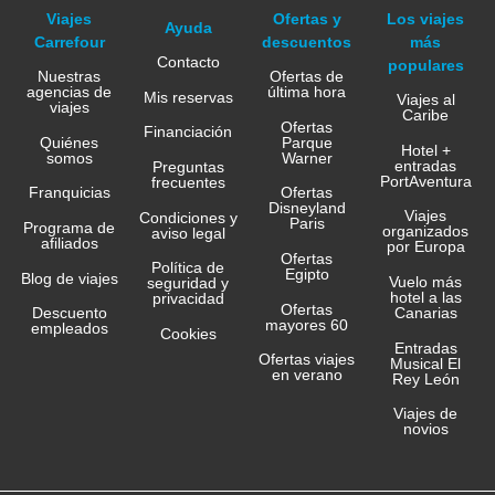
Viajes
Ofertas y
Los viajes
Ayuda
Carrefour
descuentos
más
Contacto
populares
Nuestras
Ofertas de
agencias de
última hora
Mis reservas
Viajes al
viajes
Caribe
Ofertas
Financiación
Quiénes
Parque
Hotel +
somos
Warner
entradas
Preguntas
PortAventura
frecuentes
Franquicias
Ofertas
Disneyland
Viajes
Condiciones y
Paris
Programa de
organizados
aviso legal
afiliados
por Europa
Ofertas
Política de
Egipto
Blog de viajes
Vuelo más
seguridad y
hotel a las
privacidad
Ofertas
Canarias
Descuento
mayores 60
empleados
Cookies
Entradas
Ofertas viajes
Musical El
en verano
Rey León
Viajes de
novios