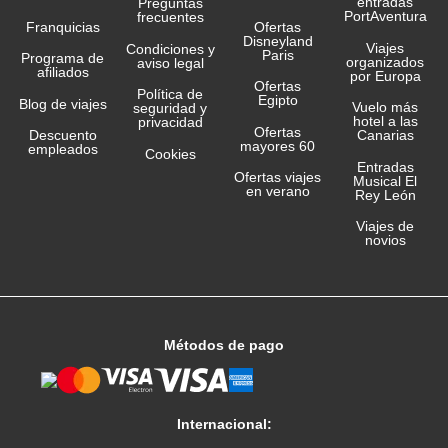
entradas
Preguntas
PortAventura
frecuentes
Franquicias
Ofertas
Disneyland
Viajes
Condiciones y
Paris
Programa de
organizados
aviso legal
afiliados
por Europa
Ofertas
Política de
Egipto
Blog de viajes
Vuelo más
seguridad y
hotel a las
privacidad
Ofertas
Canarias
Descuento
mayores 60
empleados
Cookies
Entradas
Ofertas viajes
Musical El
en verano
Rey León
Viajes de
novios
Métodos de pago
Internacional: