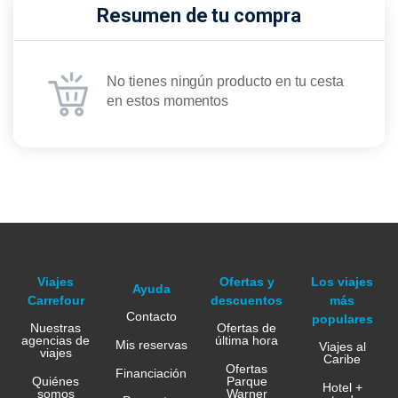
Resumen de tu compra
No tienes ningún producto en tu cesta
en estos momentos
Viajes
Ofertas y
Los viajes
Ayuda
Carrefour
descuentos
más
Contacto
populares
Nuestras
Ofertas de
agencias de
última hora
Mis reservas
Viajes al
viajes
Caribe
Ofertas
Financiación
Quiénes
Parque
Hotel +
somos
Warner