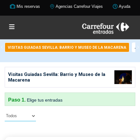
Mis reservas
Agencias Carrefour Viajes
Ayuda
VISITAS GUIADAS SEVILLA: BARRIO Y MUSEO DE LA MACARENA
AL
Visitas Guiadas Sevilla: Barrio y Museo de la
Macarena
Paso 1.
Elige tus entradas