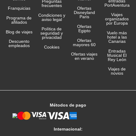
entradas
Preguntas
PortAventura
frecuentes
Franquicias
Ofertas
Disneyland
Viajes
Condiciones y
Paris
Programa de
organizados
aviso legal
afiliados
por Europa
Ofertas
Política de
Egipto
Blog de viajes
Vuelo más
seguridad y
hotel a las
privacidad
Ofertas
Canarias
Descuento
mayores 60
empleados
Cookies
Entradas
Ofertas viajes
Musical El
en verano
Rey León
Viajes de
novios
Métodos de pago
Internacional: