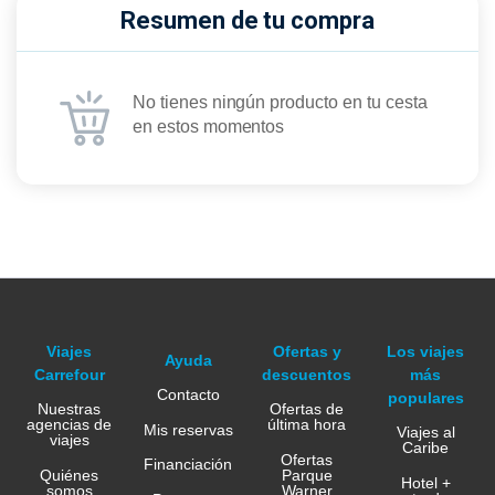
Resumen de tu compra
No tienes ningún producto en tu cesta
en estos momentos
Viajes
Ofertas y
Los viajes
Ayuda
Carrefour
descuentos
más
Contacto
populares
Nuestras
Ofertas de
agencias de
última hora
Mis reservas
Viajes al
viajes
Caribe
Ofertas
Financiación
Quiénes
Parque
Hotel +
somos
Warner