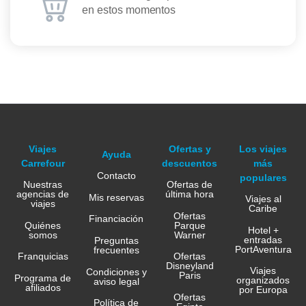
en estos momentos
Viajes
Ofertas y
Los viajes
Ayuda
Carrefour
descuentos
más
Contacto
populares
Nuestras
Ofertas de
agencias de
última hora
Mis reservas
Viajes al
viajes
Caribe
Ofertas
Financiación
Quiénes
Parque
Hotel +
somos
Warner
entradas
Preguntas
PortAventura
frecuentes
Franquicias
Ofertas
Disneyland
Viajes
Condiciones y
Paris
Programa de
organizados
aviso legal
afiliados
por Europa
Ofertas
Política de