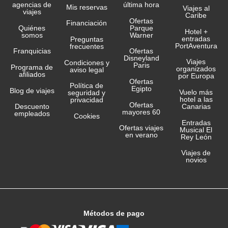
agencias de
última hora
Mis reservas
Viajes al
viajes
Caribe
Ofertas
Financiación
Quiénes
Parque
Hotel +
somos
Warner
entradas
Preguntas
PortAventura
frecuentes
Franquicias
Ofertas
Disneyland
Viajes
Condiciones y
Paris
Programa de
organizados
aviso legal
afiliados
por Europa
Ofertas
Política de
Egipto
Blog de viajes
Vuelo más
seguridad y
hotel a las
privacidad
Ofertas
Canarias
Descuento
mayores 60
empleados
Cookies
Entradas
Ofertas viajes
Musical El
en verano
Rey León
Viajes de
novios
Métodos de pago