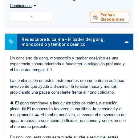
Condiciones
Fechas
-
disponibles
Redescubre tu calma - El poder del gong,
monocordio y tambor oceánico
Un concierto de gong, monocordio y tambor oceánico es una
experiencia sonora orientada a favorecer la relajación profunda y
el bienestar integral. 🧘‍♀️
La combinación de estos instrumentos crea un entorno acústico
envolvente que ayuda a disminuir la tensión física y mental,
propiciando una pausa consciente frente al ritmo cotidiano.
🔔 El gong contribuye a inducir estados de calma y atención
plena. 🎼 El monocordio favorece el equilibrio, la serenidad y el
recogimiento. 🌊 El tambor oceánico, al evocar el movimiento del
agua, refuerza la sensación de fluidez, descanso y conexión con
el momento presente.
En conjunto, esta propuesta puede ayudar a reducir el estrés,