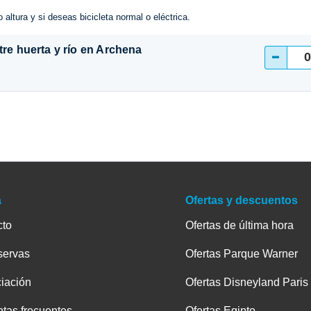
o altura y si deseas bicicleta normal o eléctrica.
tre huerta y río en Archena
-
a
Ofertas y descuentos
cto
Ofertas de última hora
servas
Ofertas Parque Warner
iación
Ofertas Disneyland Paris
tas frecuentes
Ofertas Egipto