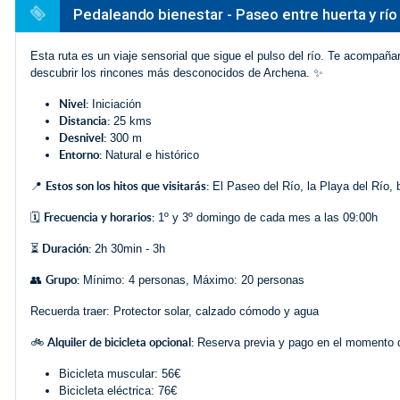
Pedaleando bienestar - Paseo entre huerta y rí
Esta ruta es un viaje sensorial que sigue el pulso del río. Te acompañar
descubrir los rincones más desconocidos de Archena. ✨
Nivel:
Iniciación
Distancia:
25 kms
Desnivel:
300 m
Entorno:
Natural e histórico
Estos son los hitos que visitarás:
📍
El Paseo del Río, la Playa del Río,
Frecuencia y horarios:
🗓️
1º y 3º domingo de cada mes a las 09:00h
Duración:
⏳
2h 30min - 3h
Grupo:
👥
Mínimo: 4 personas, Máximo: 20 personas
Recuerda traer: Protector solar, calzado cómodo y agua
Alquiler de bicicleta opcional:
🚲
Reserva previa y pago en el momento de
Bicicleta muscular: 56€
Bicicleta eléctrica: 76€