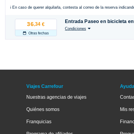
ℹ️ En caso de querer alquilarla, contesta al correo de la reserva indicand
Entrada Paseo en bicicleta en
36
,34
€
Condiciones
Otras fechas
Viajes Carrefour
Ayud
Nuestras agencias de viajes
Conta
Quiénes somos
Mis re
Franquicias
Financ
Programa de afiliados
Pregun