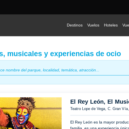
Destinos
Vuelos
Hoteles
Vue
s, musicales y experiencias de ocio
El Rey León, El Musi
Teatro Lope de Vega, C. Gran Vía,
El Rey León es la mayor produc
familia, es una experiencia únic