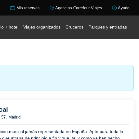
Mis reservas
Agencias Carrefour Viajes
Ayuda
lo + hotel
Viajes organizados
Cruceros
Parques y entradas
cal
 57, Madrid
ción musical jamás representada en España. Apto para toda la
a que atrapa de principio a fin y que, tal y como ya han hecho