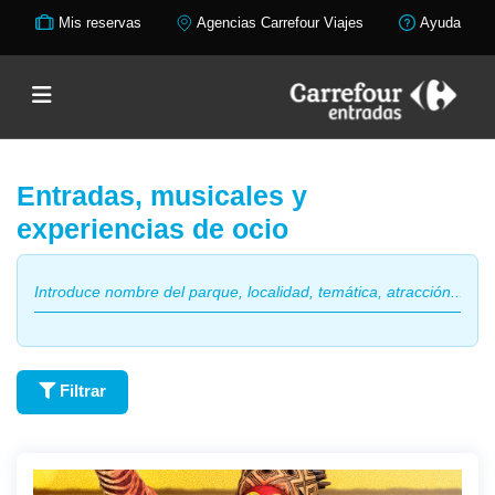
Mis reservas
Agencias Carrefour Viajes
Ayuda
Entradas, musicales y
experiencias de ocio
Filtrar